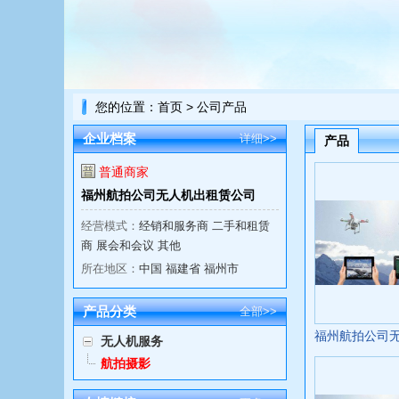
您的位置：
首页
> 公司产品
企业档案
详细>>
产品
普通商家
福州航拍公司无人机出租赁公司
经营模式：
经销和服务商 二手和租赁
商 展会和会议 其他
所在地区：
中国 福建省 福州市
产品分类
全部>>
无人机服务
航拍摄影