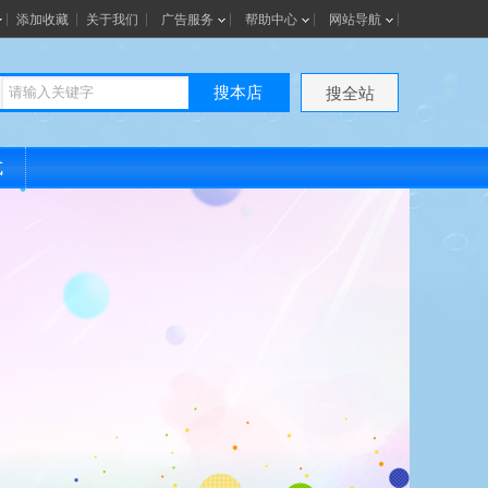
添加收藏
关于我们
广告服务
帮助中心
网站导航
搜本店
搜全站
式