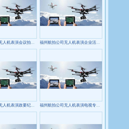
福州航拍公司无人机表演会议拍摄影摄像庆典拍摄影摄像影视广告片拍摄
福州航拍公司无人机表演企业活动拍摄展会拍摄影摄像产品专题片制作
福州航拍公司无人机表演政要纪录拍摄会议拍摄影摄像庆典拍摄影摄像
福州航拍公司无人机表演电视专题企业活动拍摄展会拍摄影摄像