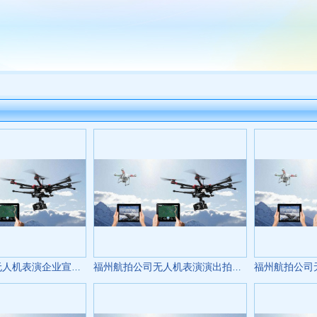
福州航拍公司无人机表演企业宣传片拍摄影摄像电视节目录制音乐MV拍摄影摄像
福州航拍公司无人机表演演出拍摄影摄像电视购物片拍摄尾牙拍摄影摄像