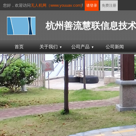
您好，
欢迎访问
无人机网（www.youuav.com)
!
请登录
免费注册
杭州善流慧联信息技
首页
关于我们
公司产品
公司新闻
▼
▼