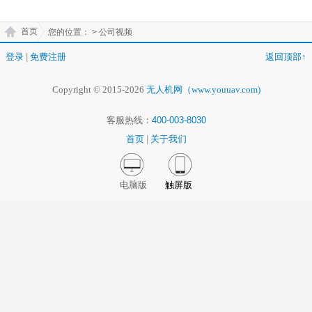
首页
您的位置：
> 公司视频
登录
|
免费注册
返回顶部↑
Copyright © 2015-2026
无人机网（www.youuav.com)
客服热线：
400-003-8030
首页
|
关于我们
电脑版
触屏版