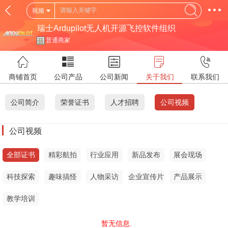
视频
瑞士Ardupilot无人机开源飞控软件组织
普通商家
商铺首页
公司产品
公司新闻
关于我们
联系我们
公司简介
荣誉证书
人才招聘
公司视频
公司视频
全部证书
精彩航拍
行业应用
新品发布
展会现场
科技探索
趣味搞怪
人物采访
企业宣传片
产品展示
教学培训
暂无信息.