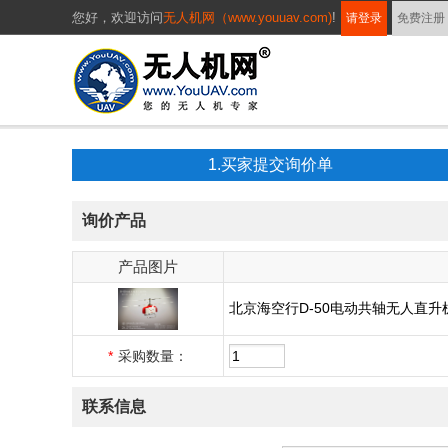
您好，
欢迎访问
无人机网（www.youuav.com)
!
请登录
免费注册
1.买家提交询价单
询价产品
产品图片
北京海空行D-50电动共轴无人直升
*
采购数量：
联系信息