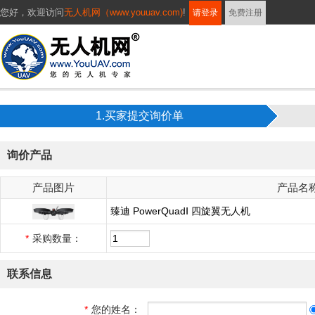
您好，
欢迎访问
无人机网（www.youuav.com)
!
请登录
免费注册
1.买家提交询价单
询价产品
产品图片
产品名
臻迪 PowerQuadⅠ 四旋翼无人机
*
采购数量：
联系信息
*
您的姓名：