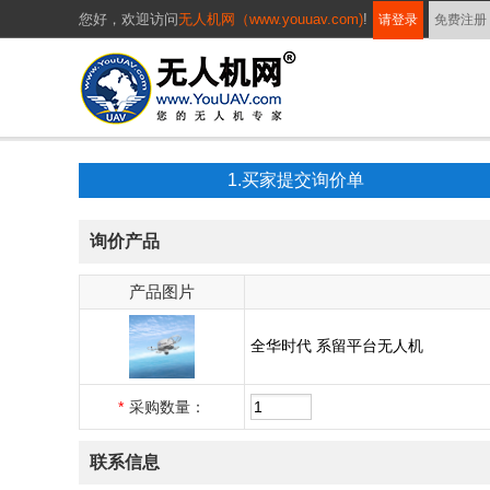
您好，
欢迎访问
无人机网（www.youuav.com)
!
请登录
免费注册
1.买家提交询价单
询价产品
产品图片
全华时代 系留平台无人机
*
采购数量：
联系信息